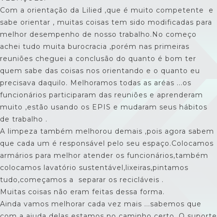
Com a orientação da Lilied ,que é muito competente e
sabe orientar , muitas coisas tem sido modificadas para
melhor desempenho de nosso trabalho.No começo
achei tudo muita burocracia ,porém nas primeiras
reuniões cheguei a conclusão do quanto é bom ter
quem sabe das coisas nos orientando e o quanto eu
precisava daquilo. Melhoramos todas as aréas ...os
funcionários participaram das reuniões e aprenderam
muito ,estão usando os EPIS e mudaram seus hábitos
de trabalho .
A limpeza também melhorou demais ,pois agora sabem
que cada um é responsável pelo seu espaço.Colocamos
armários para melhor atender os funcionários,também
colocamos lavatório sustentável,lixeiras,pintamos
tudo,começamos a separar os recicláveis .
Muitas coisas não eram feitas dessa forma.
Ainda vamos melhorar cada vez mais ...sabemos que
com a ajuda delas estamos no caminho certo. O suporte